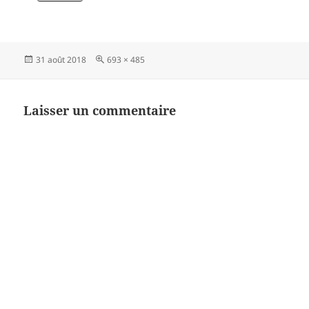
Publié
Taille
31 août 2018
693 × 485
le
réelle
Laisser un commentaire