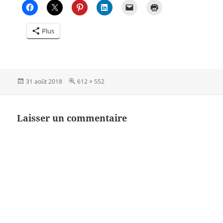
Plus
Publié
Taille
31 août 2018
612 × 552
le
réelle
Laisser un commentaire