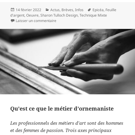
Publié
Catégories
Mots-
14 février 2022
Actus
,
Brèves
,
Infos
Epicéa
,
Feuille
le
clés
d'argent
,
Oeuvre
,
Sharon Tulloch Design
,
Technique Mixte
sur La Re Naissance
Laisser un commentaire
Qu’est ce que le métier d’ornemaniste
Les professionnels des métiers d’art sont des hommes
et des femmes de passion.
Trois axes principaux