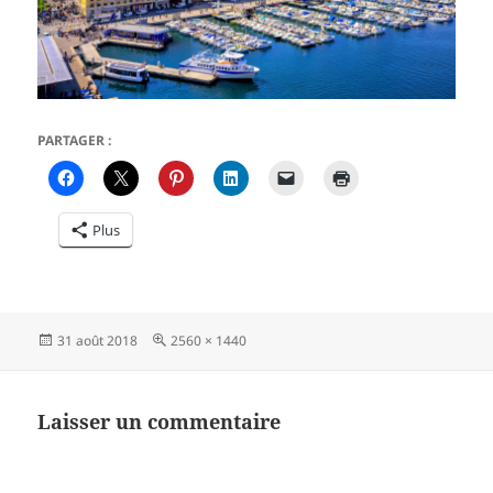
PARTAGER :
Plus
Publié
Taille
31 août 2018
2560 × 1440
le
réelle
Laisser un commentaire